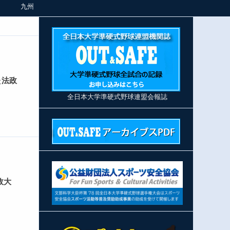
九州
た
法政
全日本大学準硬式野球連盟会報誌
政大