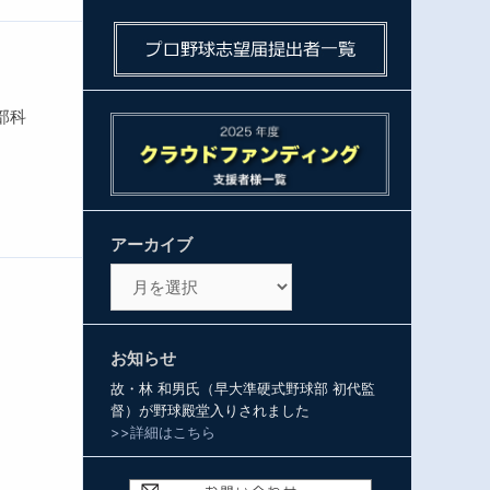
部科
アーカイブ
ア
ー
カ
イ
お知らせ
ブ
故・林 和男氏（早大準硬式野球部 初代監
督）が野球殿堂入りされました
>>詳細はこちら