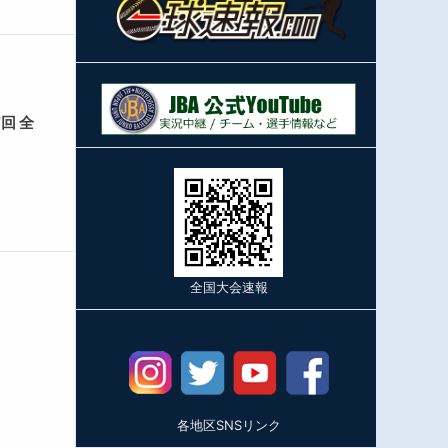
回 全
全国大会速報
各地区SNSリンク