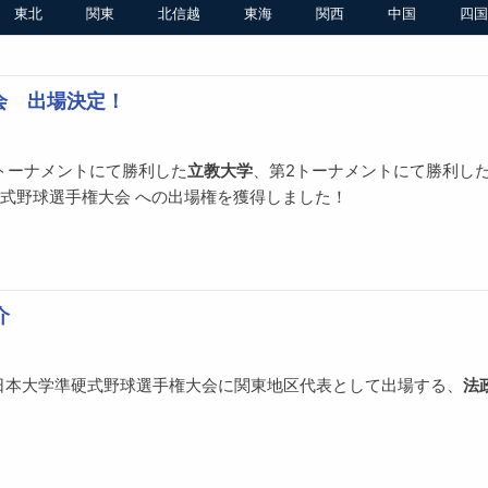
東北
関東
北信越
東海
関西
中国
四国
会 出場決定！
1トーナメントにて勝利した
立教大学
、第2トーナメントにて勝利し
硬式野球選手権大会 への出場権を獲得しました！
介
全日本大学準硬式野球選手権大会に関東地区代表として出場する、
法