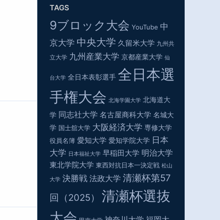
TAGS
9ブロック大会
中
YouTube
中央大学
京大学
久留米大学
九州共
九州産業大学
京都産業大学
立大学
仙
全日本選
全日本表彰選手
台大学
手権大会
北海道大
北海学園大学
同志社大学
名古屋商科大学
学
名城大
大阪経済大学
学
専修大学
国士舘大学
日本
愛知大学
役員名簿
愛知学院大学
大学
明治大学
早稲田大学
日本福祉大学
東北学院大学
東西対抗日本一決定戦
松山
清瀬杯第57
決勝戦
法政大学
大学
清瀬杯選抜
回（2025）
大会
神奈川大学
福岡大