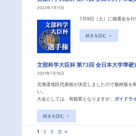
2022年7月11日
7月9日（土）に抽選会を
続きを読む ＞
文部科学大臣杯 第73回 全日本大学準
2021年7月16日
北海道地区代表校が決定しましたので最終版を
い。
大会としては、有観客となりますが、
ガイドラ
続きを読む ＞
ペ
ペ
ペ
1
2
3
次
→