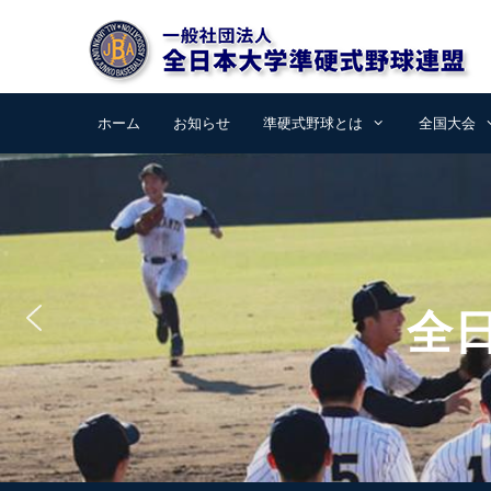
コ
ン
テ
ン
ツ
ホーム
お知らせ
準硬式野球とは
全国大会
へ
ス
キ
ッ
プ
全