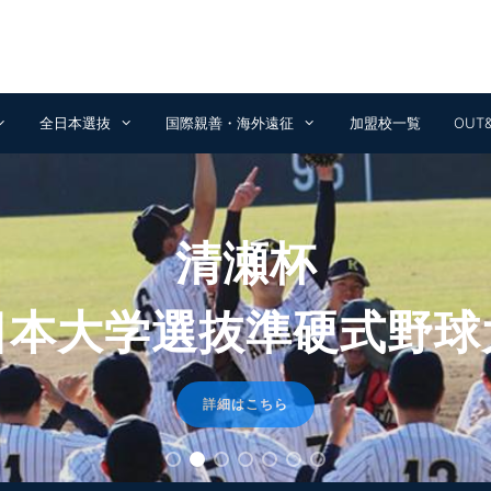
全日本選抜
国際親善・海外遠征
加盟校一覧
OUT
清瀬杯
日本大学選抜準硬式野球
詳細はこちら