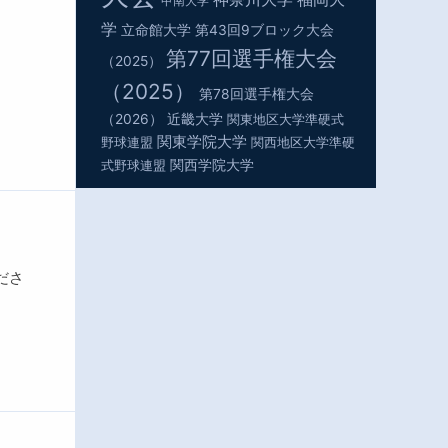
甲南大学
学
立命館大学
第43回9ブロック大会
第77回選手権大会
（2025）
（2025）
第78回選手権大会
（2026）
近畿大学
関東地区大学準硬式
関東学院大学
野球連盟
関西地区大学準硬
関西学院大学
式野球連盟
ださ