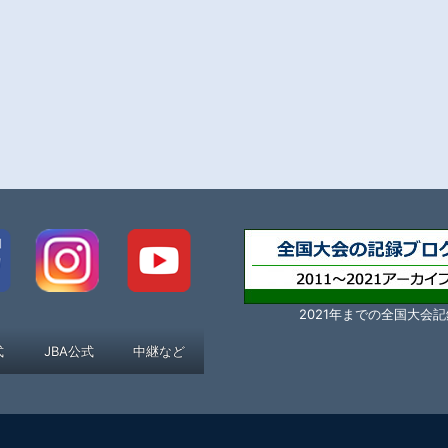
2021年までの全国大会記
式
JBA公式
中継など