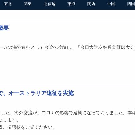
東北
関東
北信越
東海
関西
中国
四国
概要
抜チームの海外遠征として台湾へ渡航し、「台日大学友好親善野球大会
で、オーストラリア遠征を実施
ました、海外交流が、コロナの影響で延期になっておりました。本
たします。
表、招聘状をご覧ください。