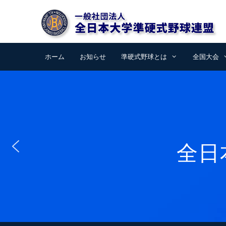
コ
ン
テ
ン
ツ
ホーム
お知らせ
準硬式野球とは
全国大会
へ
ス
キ
ッ
プ