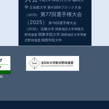
甲南大学
学
立命館大学
第43回9ブロック大会
第77回選手権大会
（2025）
（2025）
第78回選手権大会
（2026）
近畿大学
関東地区大学準硬式
関東学院大学
野球連盟
関西地区大学準硬
関西学院大学
式野球連盟
録