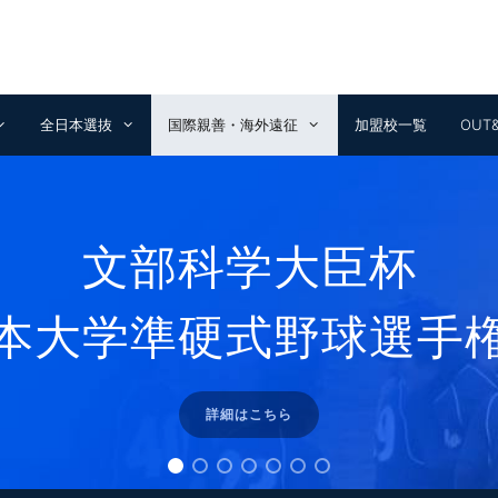
全日本選抜
国際親善・海外遠征
加盟校一覧
OUT
清瀬杯
全日本大学選抜準硬式
詳細はこちら