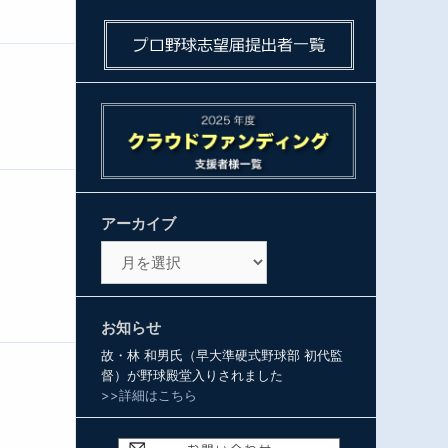
アーカイブ
ア
ー
カ
イ
お知らせ
ブ
故・林 和男氏（早大準硬式野球部 初代監
督）が野球殿堂入りされました
>>詳細はこちら