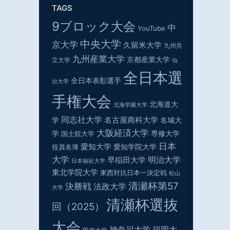
TAGS
9ブロック大会
中
YouTube
中央大学
京大学
久留米大学
九州共
九州産業大学
京都産業大学
立大学
仙
全日本選
全日本表彰選手
台大学
手権大会
北海道大
北海学園大学
同志社大学
名古屋商科大学
学
名城大
大阪経済大学
学
専修大学
国士舘大学
日本
愛知大学
役員名簿
愛知学院大学
大学
明治大学
早稲田大学
日本福祉大学
東北学院大学
東西対抗日本一決定戦
松山
清瀬杯第57
決勝戦
法政大学
大学
清瀬杯選抜
回（2025）
大会
神奈川大学
福岡大