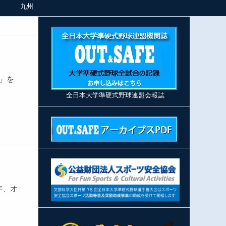
九州
」を
全日本大学準硬式野球連盟会報誌
年、オ