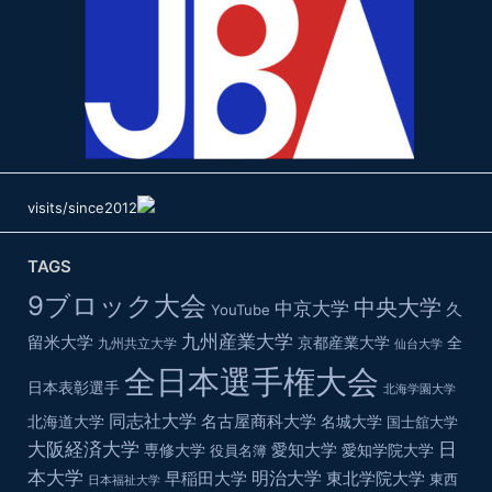
visits/since2012
TAGS
9ブロック大会
中央大学
中京大学
久
YouTube
九州産業大学
留米大学
京都産業大学
全
九州共立大学
仙台大学
全日本選手権大会
日本表彰選手
北海学園大学
同志社大学
名古屋商科大学
北海道大学
名城大学
国士舘大学
大阪経済大学
日
愛知大学
専修大学
役員名簿
愛知学院大学
本大学
明治大学
早稲田大学
東北学院大学
東西
日本福祉大学