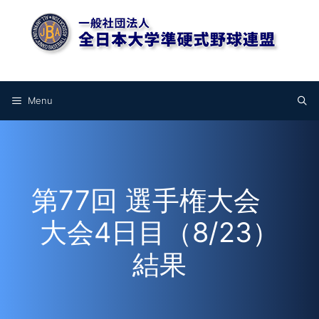
コ
ン
テ
ン
Facebook
Instagram
YouTube
ツ
へ
Menu
ス
キ
ッ
プ
第77回 選手権大会
大会4日目（8/23）
結果