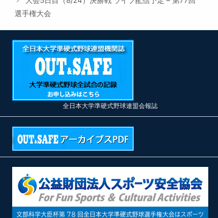
大会5日目（8/24）決勝戦 ライブ配信予定 – 第77回
ー
選手権大会
全日本大学準硬式野球連盟会報誌