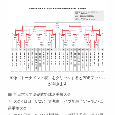
画像（トーナメント表）をクリックするとPDFファイル
が開きます
カ
全日本大学準硬式野球選手権大会
テ
大会4日目（8/23）準決勝 ライブ配信予定 – 第77回
ゴ
選手権大会
リ