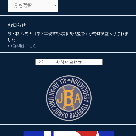
ア
ー
カ
イ
お知らせ
ブ
故・林 和男氏（早大準硬式野球部 初代監督）が野球殿堂入りされま
した
>>詳細はこちら