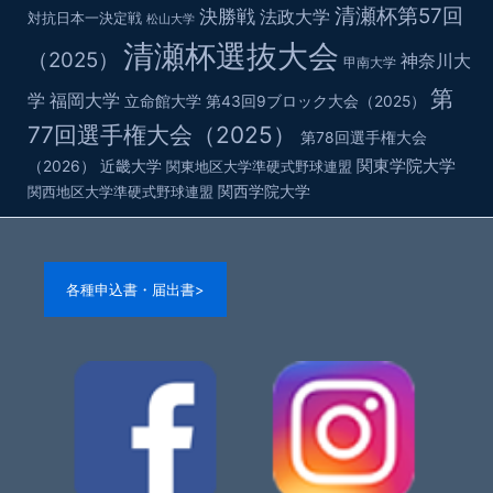
清瀬杯第57回
決勝戦
法政大学
対抗日本一決定戦
松山大学
清瀬杯選抜大会
（2025）
神奈川大
甲南大学
第
学
福岡大学
立命館大学
第43回9ブロック大会（2025）
77回選手権大会（2025）
第78回選手権大会
関東学院大学
（2026）
近畿大学
関東地区大学準硬式野球連盟
関西学院大学
関西地区大学準硬式野球連盟
各種申込書・届出書>