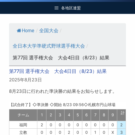
各地区連盟
Home
/
全国大会
/
全日本大学準硬式野球選手権大会
/
第77回 選手権大会 大会4日目（8/23）結果
第77回 選手権大会 大会4日目（8/23）結果
2025年8月23日
8月23日に行われた準決勝の結果をお知らせします。
【
試合終了
】◇準決勝
◇開始 8/23 09:56◇札幌市円山球場
計
チーム
1
2
3
4
5
6
7
8
9
福岡
2
0
0
0
0
0
0
0
0
2
立教
0
0
0
2
0
0
1
0
X
3