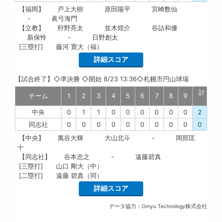
【福岡】
戸上大樹
原田陽平
宮崎数仙
-
眞弓海門
【立教】
狩野亮太
並木煌介
谷詰和優
新保怜
-
日野創太
[三塁打]
藤河 寛大（福）
詳細スコア
【
試合終了
】◇準決勝
◇開始 8/23 13:36◇札幌市円山球場
計
チーム
1
2
3
4
5
6
7
8
9
中央
0
1
1
0
0
0
0
0
0
2
同志社
0
0
0
0
0
0
0
0
0
0
【中央】
萬谷大輝
大山北斗
-
岡部匡
十
【同志社】
谷本忠之
-
遠藤碧真
[三塁打]
山口 剛大（中）
[二塁打]
遠藤 碧真（同）
詳細スコア
データ協力：Omyu Technology株式会社