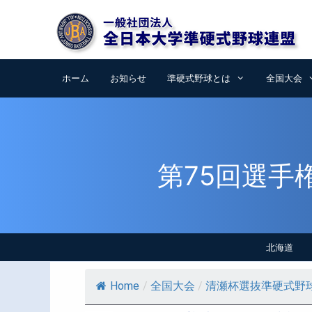
コ
ン
テ
ン
ツ
ホーム
お知らせ
準硬式野球とは
全国大会
へ
ス
キ
ッ
プ
第75回選手
北海道
Home
/
全国大会
/
清瀬杯選抜準硬式野