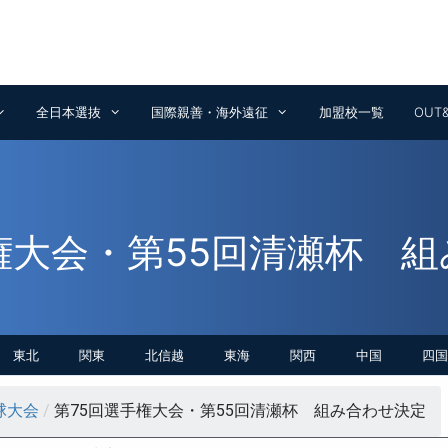
全日本選抜
国際親善・海外遠征
加盟校一覧
OUT
権大会・第55回清瀬杯 
東北
関東
北信越
東海
関西
中国
四国
球大会
/
第75回選手権大会・第55回清瀬杯 組み合わせ決定