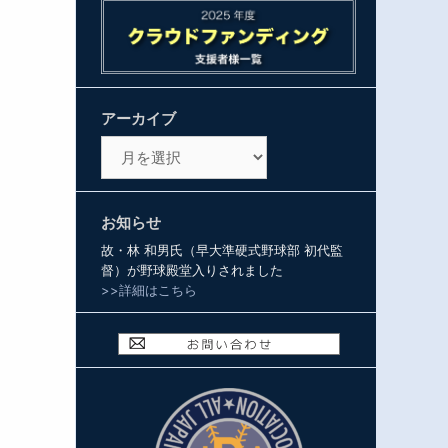
アーカイブ
ア
ー
カ
イ
お知らせ
ブ
故・林 和男氏（早大準硬式野球部 初代監
督）が野球殿堂入りされました
>>詳細はこちら