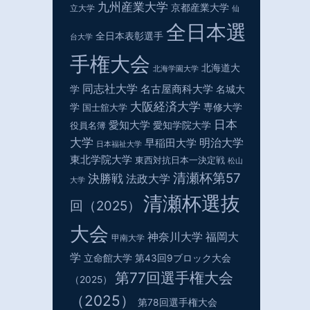
九州産業大学
京都産業大学
立大学
仙
全日本選
全日本表彰選手
台大学
手権大会
北海道大
北海学園大学
同志社大学
名古屋商科大学
学
名城大
大阪経済大学
学
専修大学
国士舘大学
日本
愛知大学
役員名簿
愛知学院大学
大学
明治大学
早稲田大学
日本福祉大学
東北学院大学
東西対抗日本一決定戦
松山
清瀬杯第57
決勝戦
法政大学
大学
清瀬杯選抜
回（2025）
大会
神奈川大学
福岡大
甲南大学
学
立命館大学
第43回9ブロック大会
第77回選手権大会
（2025）
（2025）
第78回選手権大会