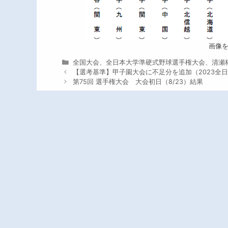
画像を
カ
全国大会
、
全日本大学準硬式野球選手権大会
、
清瀬
テ
【選考基準】甲子園大会に不足分を追加（2023全
ゴ
第75回 選手権大会 大会初日（8/23）結果
リ
ー