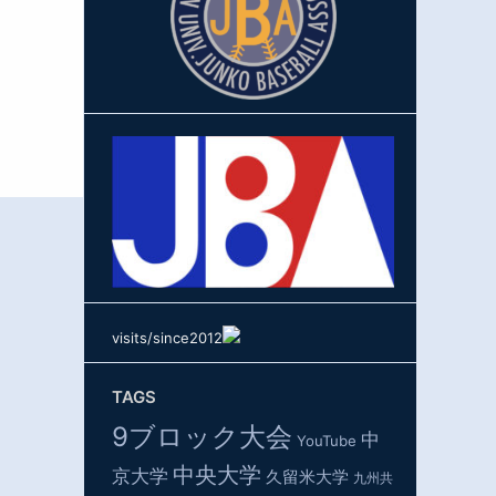
visits/since2012
TAGS
9ブロック大会
中
YouTube
中央大学
京大学
久留米大学
九州共