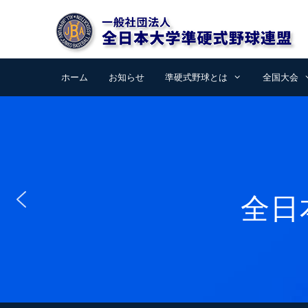
コ
ン
テ
ン
ツ
ホーム
お知らせ
準硬式野球とは
全国大会
へ
ス
キ
ッ
プ
全日