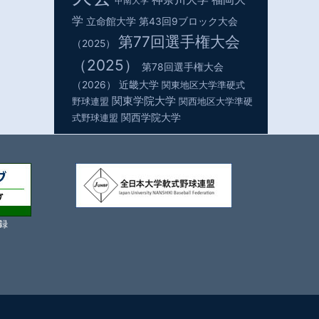
甲南大学
学
立命館大学
第43回9ブロック大会
第77回選手権大会
（2025）
（2025）
第78回選手権大会
（2026）
近畿大学
関東地区大学準硬式
関東学院大学
野球連盟
関西地区大学準硬
関西学院大学
式野球連盟
録