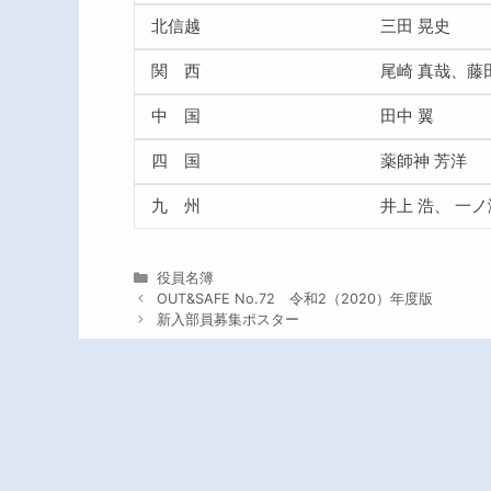
北信越
三田 晃史
関 西
尾崎 真哉、藤
中 国
田中 翼
四 国
薬師神 芳洋
九 州
井上 浩、 一ノ
カ
役員名簿
テ
OUT&SAFE No.72 令和2（2020）年度版
ゴ
新入部員募集ポスター
リ
ー