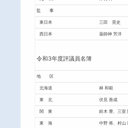
監 事
東日本
三田 晃史
西日本
薬師神 芳洋
令和3年度評議員名簿
地 区
北海道
林 和範
東 北
伏見 善成
関 東
鈴木 豊、三室 
東 海
中野 将、村山 