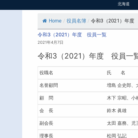
北海道
Home
/
役員名簿
/
令和3（2021）年度
令和3（2021）年度 役員一覧
2021年4月7日
令和3（2021）年度 役員一
役職名
氏 名
名誉顧問
増島 企史郎、
顧 問
木下 宗昭、小
会 長
鈴木 眞雄
副会長
太田 嘉務、児
理事長
松岡 弘記