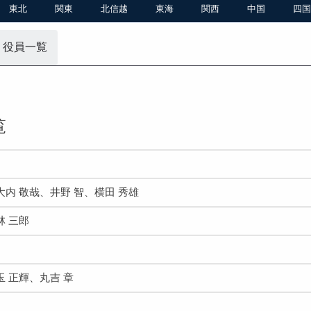
東北
関東
北信越
東海
関西
中国
四国
 役員一覧
覧
大内 敬哉、井野 智、横田 秀雄
林 三郎
玉 正輝、丸吉 章