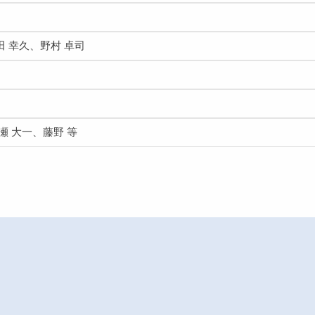
田 幸久、野村 卓司
瀬 大一、藤野 等