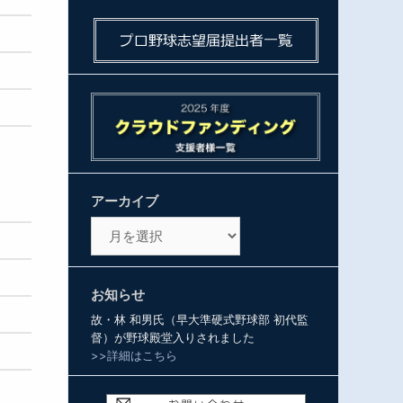
アーカイブ
ア
ー
カ
イ
お知らせ
ブ
故・林 和男氏（早大準硬式野球部 初代監
督）が野球殿堂入りされました
>>詳細はこちら