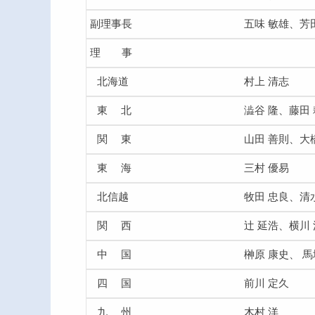
副理事長
五味 敏雄、芳田
理 事
北海道
村上 清志
東 北
澁谷 隆、藤田
関 東
山田 善則、大
東 海
三村 優易
北信越
牧田 忠良、清
関 西
辻 延浩、横川
中 国
榊原 康史、 馬
四 国
前川 定久
九 州
木村 洋