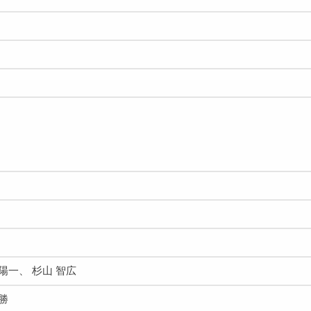
陽一、 杉山 智広
勝