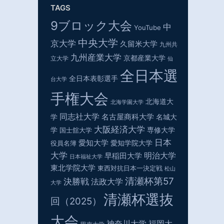
TAGS
9ブロック大会
中
YouTube
中央大学
京大学
久留米大学
九州共
九州産業大学
京都産業大学
立大学
仙
全日本選
全日本表彰選手
台大学
手権大会
北海道大
北海学園大学
同志社大学
名古屋商科大学
学
名城大
大阪経済大学
学
専修大学
国士舘大学
日本
愛知大学
役員名簿
愛知学院大学
大学
明治大学
早稲田大学
日本福祉大学
東北学院大学
東西対抗日本一決定戦
松山
清瀬杯第57
決勝戦
法政大学
大学
清瀬杯選抜
回（2025）
大会
神奈川大学
福岡大