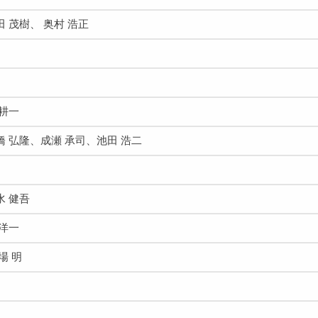
 茂樹、 奥村 浩正
 耕一
橋 弘隆、成瀬 承司、池田 浩二
水 健吾
 洋一
場 明