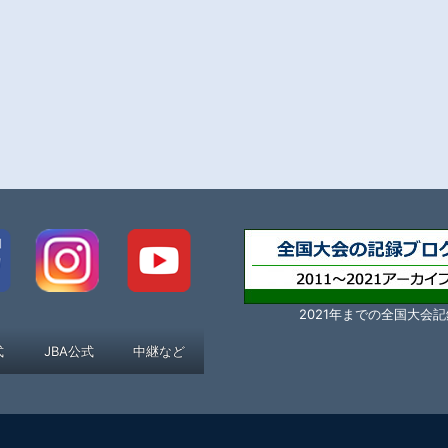
2021年までの全国大会記
式
JBA公式
中継など