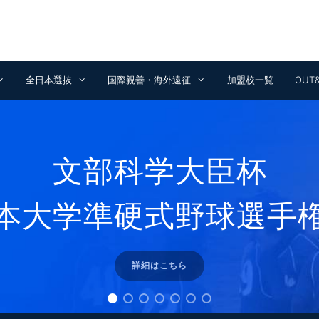
全日本選抜
国際親善・海外遠征
加盟校一覧
OUT
文部科学大臣杯
本大学準硬式野球選手
詳細はこちら