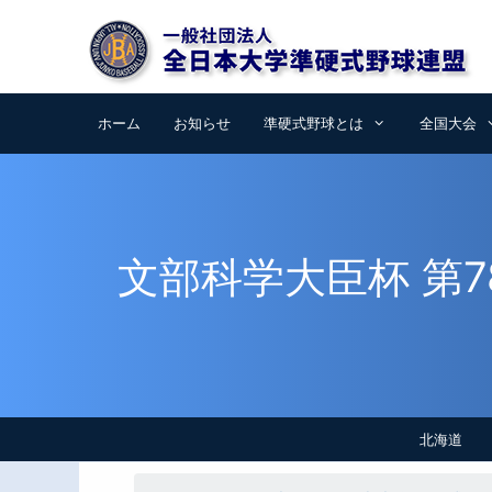
コ
ン
テ
ン
ツ
ホーム
お知らせ
準硬式野球とは
全国大会
へ
ス
キ
ッ
プ
文部科学大臣杯 第
北海道