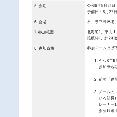
令和8年8月21
5. 会期
予備日：8月27
石川県立野球場
6. 会場
北海道1、東北 1
7. 参加範囲
推薦枠1、計24
参加チームは以
8. 参加資格
令和8年
参加申込
前項『参
チームの
いる部長1
レーナー
会登録選