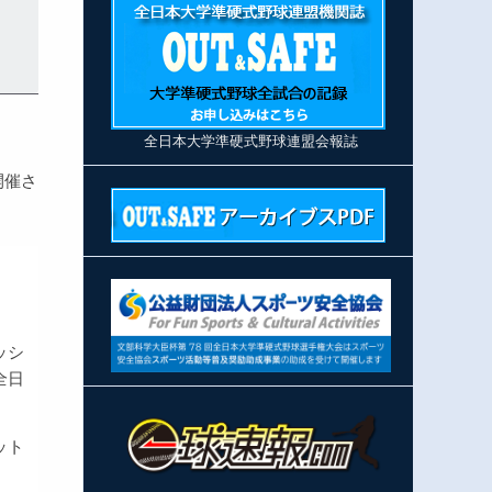
全日本大学準硬式野球連盟会報誌
開催さ
ッシ
全日
ット