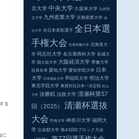
中央大学
京大学
久留米大学
九州共
九州産業大学
京都産業大学
立大学
仙
全日本選
全日本表彰選手
台大学
手権大会
北海道大
北海学園大学
同志社大学
名古屋商科大学
学
名城大
大阪経済大学
学
専修大学
国士舘大学
日本
愛知大学
役員名簿
愛知学院大学
大学
明治大学
早稲田大学
日本福祉大学
東北学院大学
東西対抗日本一決定戦
松山
清瀬杯第57
決勝戦
法政大学
大学
清瀬杯選抜
する
回（2025）
大会
神奈川大学
福岡大
甲南大学
学
立命館大学
第43回9ブロック大会
会に
第77回選手権大会