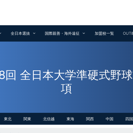
全日本選抜
国際親善・海外遠征
加盟校一覧
OUT
78回 全日本大学準硬式野
項
東北
関東
北信越
東海
関西
中国
四国