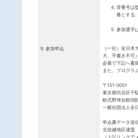
背番号は監
番とする
参加選手は
（一社）全日本
9. 参加申込
大、手書き不可）
必着で下記へ書
また、プログラ
〒151-0051
東京都渋谷区千駄ヶ
軟式野球会館5
一般社団法人全
申込書データ送
北信越地区連盟
（上記リンクでメールソ