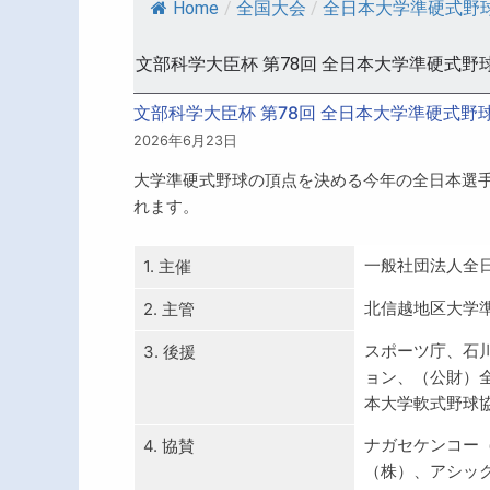
Home
/
全国大会
/
全日本大学準硬式野
文部科学大臣杯 第78回 全日本大学準硬式
文部科学大臣杯 第78回 全日本大学準硬式
2026年6月23日
大学準硬式野球の頂点を決める今年の全日本選手
れます。
一般社団法人全
1. 主催
北信越地区大学
2. 主管
スポーツ庁、石
3. 後援
ョン、（公財）
本大学軟式野球
ナガセケンコー
4. 協賛
（株）、アシッ