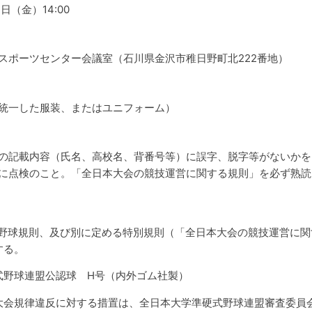
日（金）14:00
スポーツセンター会議室（石川県金沢市稚日野町北222番地）
統一した服装、またはユニフォーム）
の記載内容（氏名、高校名、背番号等）に誤字、脱字等がないかを
に点検のこと。「全日本大会の競技運営に関する規則」を必ず熟読
認野球規則、及び別に定める特別規則（「全日本大会の競技運営に関
する。
式野球連盟公認球 H号（内外ゴム社製）
大会規律違反に対する措置は、全日本大学準硬式野球連盟審査委員