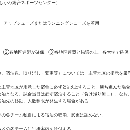
しかわ総合スポーツセンター）
、アップシューズまたはランニングシューズを着用
、②各地区連盟が確保、③各地区連盟と協議の上、各大学で確保
金、宿泊数、取り消し・変更等）については、主管地区の指示を厳
は主管地区が用意した宿舎に必ず2泊以上すること。勝ち進んだ場
延泊となる。試合当日は必ず宿泊すること（負け帰り無し）。なお
宿泊先の移動、人数制限が発生する場合がある。
中の各チーム独自による宿泊の取消、変更は認めない。
地区の各チームに別紙案内を送付する。