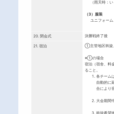
（雨天時：い
（3）服装
ユニフォーム
決勝戦終了後
20. 閉会式
①主管地区斡旋
21. 宿泊
※①の場合
宿泊（宿舎、料
ること。
各チーム
自動的に
合により
大会期間
斡旋希望