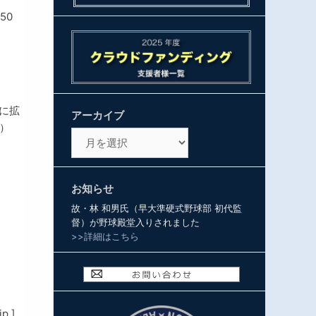
50
に拡
アーカイブ
）
ア
ー
カ
イ
お知らせ
ブ
故・林 和男氏（早大準硬式野球部 初代監
督）が野球殿堂入りされました
>>詳細はこちら
p ]