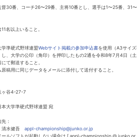
督30番、コーチ26〜29番、主将10番とし、選手は1〜25番、31〜
。
11名以上いること。
大学準硬式野球連盟
Webサイト掲載の参加申込書
を使用（A3サイズ
し、大学の公印（角印）を押印したもの2通を令和8年7月4日（土
留にて郵送すること。
ム原稿用に同じデータをメールに添付して送付すること。
谷4-27-7
階
日本大学準硬式野球連盟 宛
信先：
 清水健吾
appl-championship@junko.or.jp
フトが起動しない場合は [ appl-championship @ junko.or.j