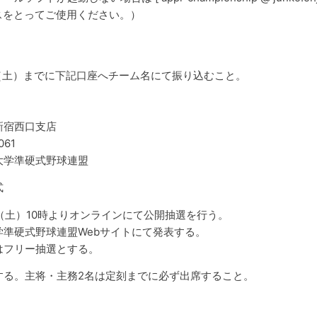
スをとってご使用ください。）
日（土）までに下記口座へチーム名にて振り込むこと。
新宿西口支店
61
大学準硬式野球連盟
式
日（土）10時よりオンラインにて公開抽選を行う。
学準硬式野球連盟Webサイトにて発表する。
はフリー抽選とする。
する。主将・主務2名は定刻までに必ず出席すること。