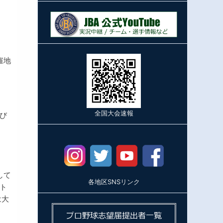
催地
全国大会速報
び
して
各地区SNSリンク
ト
は大