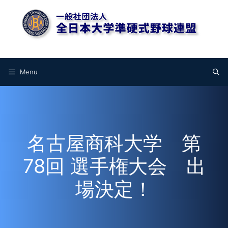
コ
ン
テ
ン
Facebook
Instagram
YouTube
ツ
へ
Menu
ス
キ
ッ
プ
名古屋商科大学 第
78回 選手権大会 出
場決定！