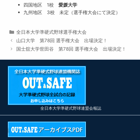
四国地区 1校
愛媛大学
九州地区 3校 未定（選手権大会にて決定）
カ
全日本大学準硬式野球選手権大会
テ
山口大学 第78回 選手権大会 出場決定！
ゴ
国士舘大学世田谷 第78回 選手権大会 出場決定！
リ
ー
全日本大学準硬式野球連盟会報誌