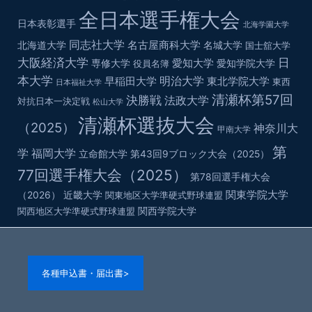
全日本選手権大会
日本表彰選手
北海学園大学
同志社大学
名古屋商科大学
北海道大学
名城大学
国士舘大学
大阪経済大学
日
愛知大学
専修大学
役員名簿
愛知学院大学
本大学
明治大学
早稲田大学
東北学院大学
東西
日本福祉大学
清瀬杯第57回
決勝戦
法政大学
対抗日本一決定戦
松山大学
清瀬杯選抜大会
（2025）
神奈川大
甲南大学
第
学
福岡大学
立命館大学
第43回9ブロック大会（2025）
77回選手権大会（2025）
第78回選手権大会
関東学院大学
（2026）
近畿大学
関東地区大学準硬式野球連盟
関西学院大学
関西地区大学準硬式野球連盟
各種申込書・届出書>