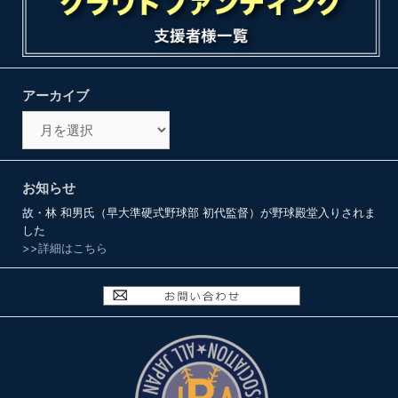
アーカイブ
ア
ー
カ
イ
お知らせ
ブ
故・林 和男氏（早大準硬式野球部 初代監督）が野球殿堂入りされま
した
>>詳細はこちら