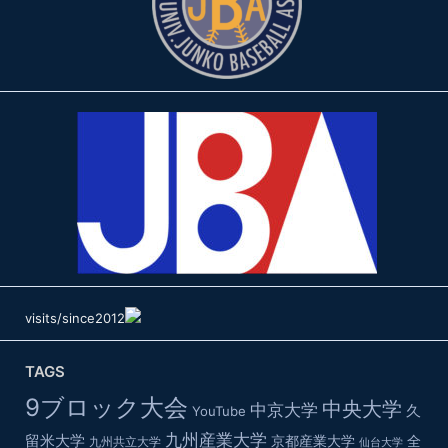
visits/since2012
TAGS
9ブロック大会
中央大学
中京大学
久
YouTube
九州産業大学
留米大学
京都産業大学
全
九州共立大学
仙台大学