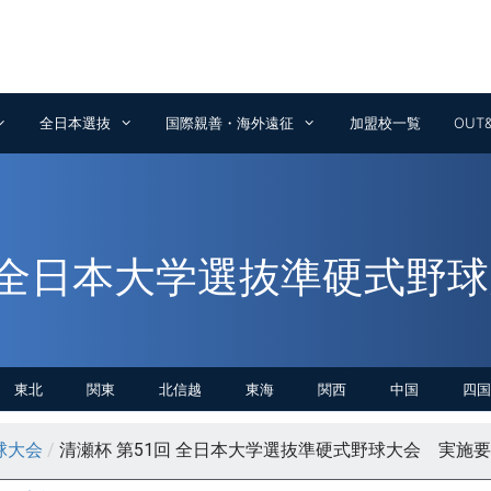
全日本選抜
国際親善・海外遠征
加盟校一覧
OUT
回 全日本大学選抜準硬式野
東北
関東
北信越
東海
関西
中国
四国
球大会
/
清瀬杯 第51回 全日本大学選抜準硬式野球大会 実施