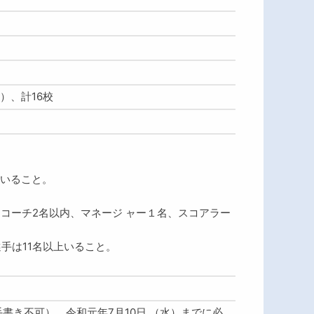
）、計16校
ていること。
コーチ2名以内、マネージ ャー１名、スコアラー
選手は11名以上いること。
、手書き不可）、令和元年7月10日 （水）までに必