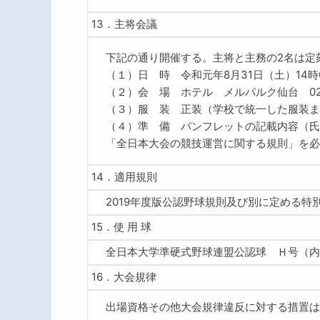
13．主将会議
下記の通り開催する。主将と主務の2名は定
（１）日 時 令和元年8月31日（土）14時
（２）会 場 ホテル メルパルク仙台 022-7
（３）服 装 正装（学校で統一した服装ま
（４）準 備 パンフレットの記載内容（氏
「全日本大会の競技運営に関する規則」を必
14．適用規則
2019年度版公認野球規則及び別に定める
15．使 用 球
全日本大学準硬式野球連盟公認球 Ｈ号（内
16．大会規律
出場資格その他大会規律違反に対する措置は