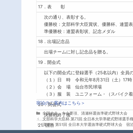
17．表 彰
次の通り、表彰する。
優勝校：文部科学大臣賞状、優勝杯、連盟表
準優勝校：連盟表彰状、記念メダル
18．出場記念品
出場チームに対し記念品を贈る。
19．開会式
以下の開会式に登録選手（25名以内）全員
（１）日 時 令和元年8月31日（土）17時
（２）会 場 仙台市民球場
（３）服 装 ユニフォーム・（スパイク着
宿泊のご案内はこちら＞
20．閉会式
カ
全国大会
、
大会要項
、
清瀬杯選抜準硬式野球大会
決勝戦終了後
テ
文部科学大臣杯 第71回 全日本大学準硬式野球選手
ゴ
21. 宿泊
清瀬杯 第51回 全日本大学選抜準硬式野球大会 宿
リ