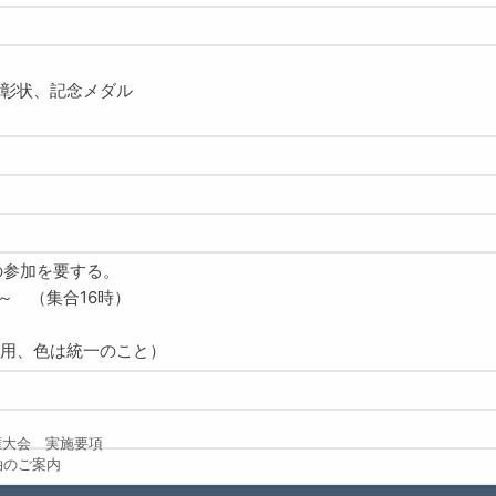
彰状、記念メダル
の参加を要する。
～ （集合16時）
用、色は統一のこと）
権大会 実施要項
泊のご案内