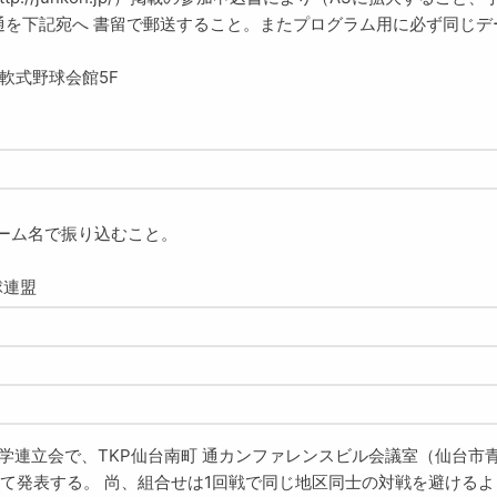
を下記宛へ 書留で郵送すること。またプログラム用に必ず同じデー
7 軟式野球会館5F
チーム名で振り込むこと。
球連盟
学連立会で、TKP仙台南町 通カンファレンスビル会議室（仙台市青葉
て発表する。 尚、組合せは1回戦で同じ地区同士の対戦を避けるよ