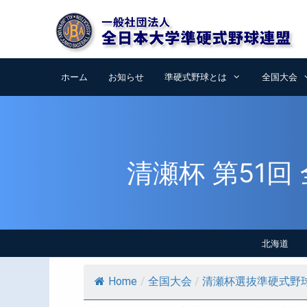
コ
ン
テ
ン
ツ
ホーム
お知らせ
準硬式野球とは
全国大会
へ
ス
キ
ッ
プ
清瀬杯 第51
北海道
Home
/
全国大会
/
清瀬杯選抜準硬式野