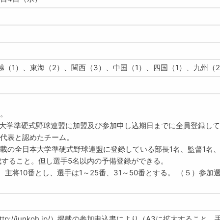
越（1）、東海（2）、関西（3）、中国（1）、四国（1）、九州（2
。
本大学準硬式野球連盟に加盟及び参加申し込期日までに全員登録し
代表と認めたチーム。
載の全日本大学準硬式野球連盟に登録している部長1名、監督1名、
成すること。但し選手5名以内の予備登録ができる。
、主将10番とし、選手は1～25番、31～50番とする。 （５）参加
://junkoh.jp/）掲載の参加申込書により（A3に拡大すること