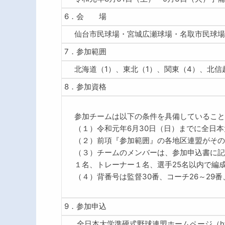
6．会 場
仙台市民球場・宮城広瀬球場・名取市民球場
7．参加範囲
北海道（1）、東北（1）、関東（4）、北信
8．参加資格
参加チームは以下の条件を具備していること
（１）令和元年6月30日（日）までに全日
（２）前項『参加範囲』の各地区連盟がその
（３）チームのメンバーは、参加申込書に記
１名、トレーナー１名、選手25名以内で編
（４）背番号は監督30番、コーチ26～29番
9．参加申込
全日本大学準硬式野球連盟ホームページ（http