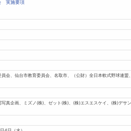
会 実施要項
委員会、仙台市教育委員会、名取市、（公財）全日本軟式野球連盟
共同写真企画、ミズノ(株)、ゼット(株)、(株)エスエスケイ、(株)
備日4日（水）