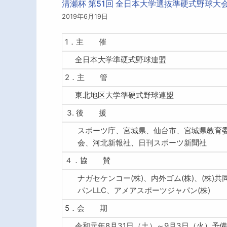
清瀬杯 第51回 全日本大学選抜準硬式野球大
2019年6月19日
1．主 催
全日本大学準硬式野球連盟
2．主 管
東北地区大学準硬式野球連盟
3. 後 援
スポーツ庁、宮城県、仙台市、宮城県教育
会、河北新報社、日刊スポーツ新聞社
４．協 賛
ナガセケンコー(株)、内外ゴム(株)、(株)
パンLLC、アメアスポーツジャパン(株)
5．会 期
令和元年8月31日（土）～9月3日（火）予