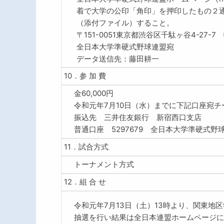
着で大学の公印「角印」を押印したもの２通
（添付ファイル）すること。
〒151-0051東京都渋谷区千駄ヶ谷4-27-
全日本大学準硬式野球連盟宛
データ送信先：藤田耕一
10．参 加 費
金60,000円
令和元年7月10日（水）までに下記口座宛
振込先 三井住友銀行 新宿西口支店
普通口座 5297679 全日本大学準硬式野
11．試合方式
トーナメント方式
12．組 合 せ
令和元年7月13日（土）13時より、関東地区
抽選を行い結果は全日本連盟ホームページに